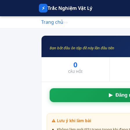
⚡
Trắc Nghiệm Vật Lý
Trang chủ
»
»
Bạn bắt đầu ôn tập đề này lần đầu tiên
0
CÂU HỎI
⚠ Lưu ý khi làm bài
Không làm mới (F5) trang trong khi đang t