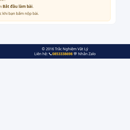
ấm
Bắt đầu làm bài
.
c khi bạn bấm nộp bài.
© 2016 Trắc Nghiệm Vật Lý
Liên hệ: 📞
0853338698
💬 Nhắn Zalo