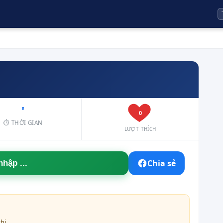
'
0
⏱ THỜI GIAN
LƯỢT THÍCH
Chia sẻ
hi .